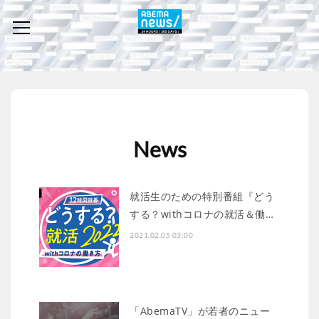
News
就活生のための特別番組『どう
する？withコロナの就活＆働…
2021.02.05 03:00
「AbemaTV」が若者のニュー