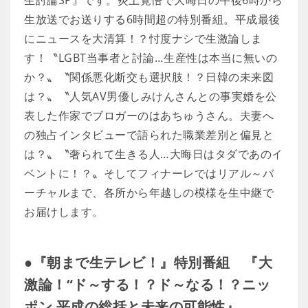
生討論SP』です。炎上覚悟で大晦日の午後6時から
生放送でお送りする6時間超の特別番組。平成最後
にニュースを大清算！？忖度ナシで生激論しま
す！〝LGBT当事者と討論…生産性は本当に無いの
か？〟〝関係悪化断交も選択肢！？日韓の未来図
は？〟〝人気AV男優しみけんさんとの事実婚を公
表した作家でブロガーのはあちゅうさん。夫妻へ
の独占インタビューで語られた職業差別と偏見と
は？〟〝奢られて生きる人…大晦日はタダであのイ
ベントに！？〟そしてフィナーレではリアル～バ
ーチャルまで、各所から年越しの模様を生中継で
お届けします。
●『朝まで生テレビ！』特別番組 『大
激論！“ド～する！？ド～なる！？ニッ
ポン 平成の総括と未来の可能性』