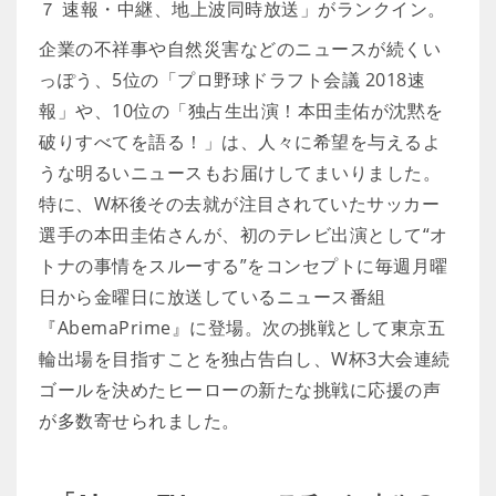
７ 速報・中継、地上波同時放送」がランクイン。
企業の不祥事や自然災害などのニュースが続くい
っぽう、5位の「プロ野球ドラフト会議 2018速
報」や、10位の「独占生出演！本田圭佑が沈黙を
破りすべてを語る！」は、人々に希望を与えるよ
うな明るいニュースもお届けしてまいりました。
特に、W杯後その去就が注目されていたサッカー
選手の本田圭佑さんが、初のテレビ出演として“オ
トナの事情をスルーする”をコンセプトに毎週月曜
日から金曜日に放送しているニュース番組
『AbemaPrime』に登場。次の挑戦として東京五
輪出場を目指すことを独占告白し、W杯3大会連続
ゴールを決めたヒーローの新たな挑戦に応援の声
が多数寄せられました。