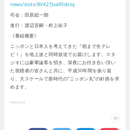
news/slots/BVK27JvaR5dxoy
司会：田原総一朗
進行：渡辺宜嗣・村上祐子
《番組概要》
ニッポンと日本人を考えてきた『朝まで生テレ
ビ！』を地上波と同時放送でお届けします。スタ
ジオには豪華論客を招き、深夜にお付き合い頂い
た視聴者の皆さんと共に、平成30年間を振り返
り、大スケールで新時代の“ニッポン丸”の針路を求
めます。
News
(
12
)