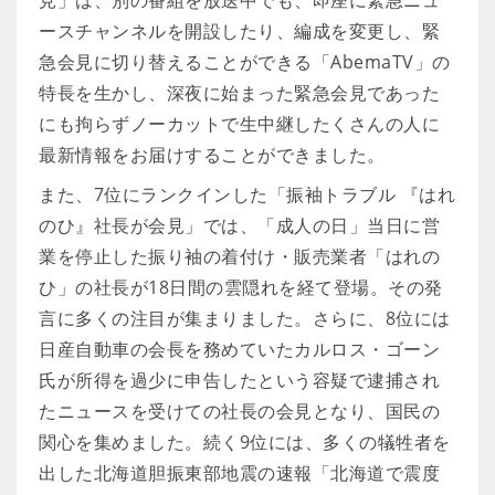
見」は、別の番組を放送中でも、即座に緊急ニュ
ースチャンネルを開設したり、編成を変更し、緊
急会見に切り替えることができる「AbemaTV」の
特長を生かし、深夜に始まった緊急会見であった
にも拘らずノーカットで生中継したくさんの人に
最新情報をお届けすることができました。
また、7位にランクインした「振袖トラブル 『はれ
のひ』社長が会見」では、「成人の日」当日に営
業を停止した振り袖の着付け・販売業者「はれの
ひ」の社長が18日間の雲隠れを経て登場。その発
言に多くの注目が集まりました。さらに、8位には
日産自動車の会長を務めていたカルロス・ゴーン
氏が所得を過少に申告したという容疑で逮捕され
たニュースを受けての社長の会見となり、国民の
関心を集めました。続く9位には、多くの犠牲者を
出した北海道胆振東部地震の速報「北海道で震度