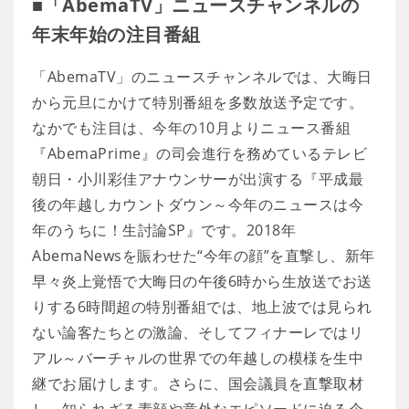
■「AbemaTV」ニュースチャンネルの
年末年始の注目番組
「AbemaTV」のニュースチャンネルでは、大晦日
から元旦にかけて特別番組を多数放送予定です。
なかでも注目は、今年の10月よりニュース番組
『AbemaPrime』の司会進行を務めているテレビ
朝日・小川彩佳アナウンサーが出演する『平成最
後の年越しカウントダウン～今年のニュースは今
年のうちに！生討論SP』です。2018年
AbemaNewsを賑わせた“今年の顔”を直撃し、新年
早々炎上覚悟で大晦日の午後6時から生放送でお送
りする6時間超の特別番組では、地上波では見られ
ない論客たちとの激論、そしてフィナーレではリ
アル～バーチャルの世界での年越しの模様を生中
継でお届けします。さらに、国会議員を直撃取材