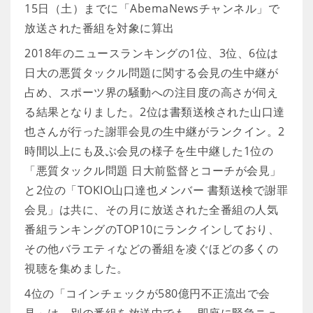
15日（土）までに「AbemaNewsチャンネル」で
放送された番組を対象に算出
2018年のニュースランキングの1位、3位、6位は
日大の悪質タックル問題に関する会見の生中継が
占め、スポーツ界の騒動への注目度の高さが伺え
る結果となりました。2位は書類送検された山口達
也さんが行った謝罪会見の生中継がランクイン。2
時間以上にも及ぶ会見の様子を生中継した1位の
「悪質タックル問題 日大前監督とコーチが会見」
と2位の「TOKIO山口達也メンバー 書類送検で謝罪
会見」は共に、その月に放送された全番組の人気
番組ランキングのTOP10にランクインしており、
その他バラエティなどの番組を凌ぐほどの多くの
視聴を集めました。
4位の「コインチェックが580億円不正流出で会