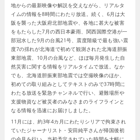
地からの最新映像や解説を交えながら、リアルタ
イムの情報を8時間にわたり放送。続く、6月は大
阪を襲った大阪府北部地震や、各地に甚大な被害
をもたらした7月の西日本豪雨、関西国際空港が一
部冠水した9月の台風21号、震度階級で最も強い震
度7の揺れが北海道で初めて観測された北海道胆振
東部地震、10月の台風など、ほぼ毎月発生した自
然災害に関する情報をリアルタイムで放送。なか
でも、北海道胆振東部地震では空撮映像のほか、
初めての取り組みとしてテキストのみで37時間に
わたる放送を緊急チャンネルで行い、避難場所や
支援物資など被災者のみなさまのライフラインと
なる情報を迅速にお届けしました。
11月には、約3年4カ月にわたりシリアで拘束され
ていたジャーナリスト・安田純平さんが帰国後初
の会見を行い、当初予定されていた時間を大幅に