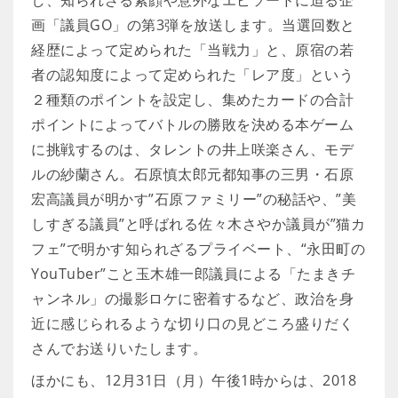
し、知られざる素顔や意外なエピソードに迫る企
画「議員GO」の第3弾を放送します。当選回数と
経歴によって定められた「当戦力」と、原宿の若
者の認知度によって定められた「レア度」という
２種類のポイントを設定し、集めたカードの合計
ポイントによってバトルの勝敗を決める本ゲーム
に挑戦するのは、タレントの井上咲楽さん、モデ
ルの紗蘭さん。石原慎太郎元都知事の三男・石原
宏高議員が明かす”石原ファミリー”の秘話や、”美
しすぎる議員”と呼ばれる佐々木さやか議員が”猫カ
フェ”で明かす知られざるプライベート、“永田町の
YouTuber”こと玉木雄一郎議員による「たまきチ
ャンネル」の撮影ロケに密着するなど、政治を身
近に感じられるような切り口の見どころ盛りだく
さんでお送りいたします。
ほかにも、12月31日（月）午後1時からは、2018