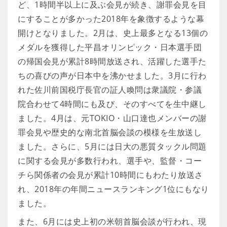
ど、1時間半以上に及ぶ会見が続き、謝罪会見を目
にすることが多かった2018年を象徴するような幕
開けとなりました。2月は、史上最多となる13個の
メダルを獲得した平昌オリンピック・日本選手団
の帰国会見が累計8時間放送され、活躍した選手た
ちの喜びの声が日本中を沸かせました。3月に行わ
れた佐川前国税庁長官の証人喚問は衆議院・参議
院合わせて4時間にも及び、そのすべてを生中継し
ました。4月は、元TOKIO・山口達也メンバーの謝
罪会見や歴史的な南北首脳会談の模様を生放送し
ました。さらに、5月には日大の悪質タックル問題
に関する会見が多数行われ、選手や、監督・コー
チら関係者の会見が累計10時間にもわたり放送さ
れ、2018年の年間ニュースランキング1位にもなり
ました。
また、6月には史上初の米朝首脳会談が行われ、現