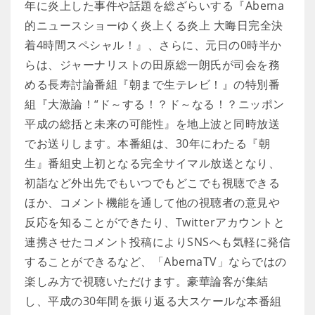
年に炎上した事件や話題を総ざらいする『Abema
的ニュースショーゆく炎上くる炎上 大晦日完全決
着4時間スペシャル！』、さらに、元日の0時半か
らは、ジャーナリストの田原総一朗氏が司会を務
める長寿討論番組『朝まで生テレビ！』の特別番
組『大激論！“ド～する！？ド～なる！？ニッポン
平成の総括と未来の可能性』を地上波と同時放送
でお送りします。本番組は、30年にわたる『朝
生』番組史上初となる完全サイマル放送となり、
初詣など外出先でもいつでもどこでも視聴できる
ほか、コメント機能を通して他の視聴者の意見や
反応を知ることができたり、Twitterアカウントと
連携させたコメント投稿によりSNSへも気軽に発信
することができるなど、「AbemaTV」ならではの
楽しみ方で視聴いただけます。豪華論客が集結
し、平成の30年間を振り返る大スケールな本番組