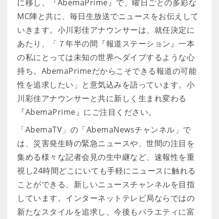
に移し、『AbemaPrime』で、曜日ごとの多彩な
MC陣と共に、毎日生放送でニュースをお伝えして
いきます。小川彩佳アナウンサーは、就任決定に
あたり、「７年半の間『報道ステーション』一本
の私にとっては未知の世界へダイブするような心
持ち。AbemaPrimeだからこそできる報道の可能
性を追求したい」と意気込みを語っています。小
川彩佳アナウンサーと共に新しく生まれ変わる
『AbemaPrime』にご注目ください。
「AbemaTV」の「AbemaNewsチャンネル」で
は、災害発生時の緊急ニュースや、世間の注目を
集める様々な記者会見の生中継など、速報性を重
視し24時間どこにいても手軽にニュースに触れる
ことができる、新しいニュースチャンネルを目指
しています。インターネットテレビ局ならではの
新たなスタイルを追求し、今後もバラエティに富