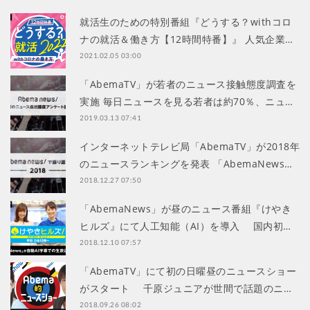
就活生のための特別番組『どうする？withコロ
ナの就活＆働き方【12時間特番】』 人気企業…
2021.02.05 03:00
「AbemaTV」が若者のニュース接触態度調査を
実施 毎日ニュースを見る若者は約70％、ニュ…
2019.03.13 07:41
インターネットテレビ局「AbemaTV」が2018年
のニュースランキングを発表 「AbemaNews…
2018.12.27 07:50
「AbemaNews」が昼のニュース番組『けやき
ヒルズ』にて人工知能（AI）を導入 国内初…
2018.12.10 07:57
「AbemaTV」にて初の日曜昼のニュースショー
がスタート 千原ジュニアが世間で話題のニ…
2018.09.26 08:02