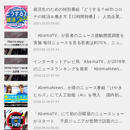
就活生のための特別番組『どうする？withコロ
ナの就活＆働き方【12時間特番】』 人気企業…
2021.02.05 03:00
「AbemaTV」が若者のニュース接触態度調査を
実施 毎日ニュースを見る若者は約70％、ニュ…
2019.03.13 07:41
インターネットテレビ局「AbemaTV」が2018年
のニュースランキングを発表 「AbemaNews…
2018.12.27 07:50
「AbemaNews」が昼のニュース番組『けやき
ヒルズ』にて人工知能（AI）を導入 国内初…
2018.12.10 07:57
「AbemaTV」にて初の日曜昼のニュースショー
がスタート 千原ジュニアが世間で話題のニ…
2018.09.26 08:02