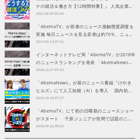
ナの就活＆働き方【12時間特番】』 人気企業…
2021.02.05 03:00
「AbemaTV」が若者のニュース接触態度調査を
実施 毎日ニュースを見る若者は約70％、ニュ…
2019.03.13 07:41
インターネットテレビ局「AbemaTV」が2018年
のニュースランキングを発表 「AbemaNews…
2018.12.27 07:50
「AbemaNews」が昼のニュース番組『けやき
ヒルズ』にて人工知能（AI）を導入 国内初…
2018.12.10 07:57
「AbemaTV」にて初の日曜昼のニュースショー
がスタート 千原ジュニアが世間で話題のニ…
2018.09.26 08:02