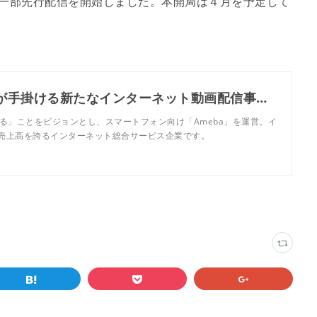
定の一部先行配信を開始しました。本開局は４月を予定して
サイバーエージェントとテレビ朝日が手掛ける新たなインターネット動画配信事業 インターネットテレビ局「AbemaTV」がチャンネル限定の一部先行配信を開始、本開局は4月を予定 株式会社サイバーエージェ
る」ことをビジョンとし、スマートフォン向け「Ameba」を運営。イ
売上高を誇るインターネット総合サービス企業です。