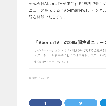
株式会社AbemaTVが運営する“無料で楽し
ニュースを伝える「AbemaNewsチャンネ
送を開始いたします。
サイバーエージェントは「21世紀を代表する会社を創
ンターネット広告事業においては国内トップクラスの
株式会社サイバーエージェント
編成
(
1
)
News
(
12
)