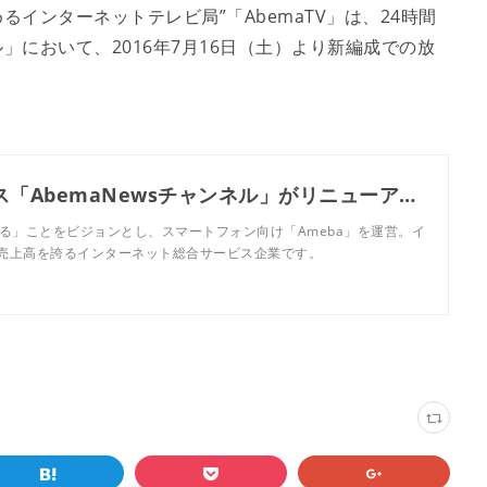
めるインターネットテレビ局”「AbemaTV」は、24時間
ル」において、2016年7月16日（土）より新編成での放
「AbemaTV」の24時間放送ニュース「AbemaNewsチャンネル」がリニューアル 株式会社サイバーエージェント
る」ことをビジョンとし、スマートフォン向け「Ameba」を運営。イ
売上高を誇るインターネット総合サービス企業です。